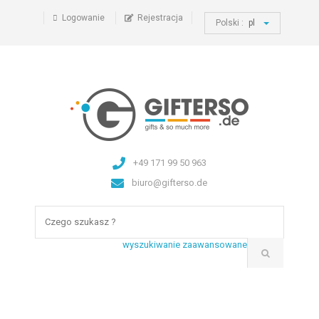
Logowanie
Rejestracja
Polski :
pl
+49 171 99 50 963
biuro@gifterso.de
wyszukiwanie zaawansowane