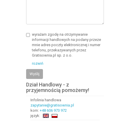
wyrażam zgodę na otrzymywanie
informacji handlowych na podany przeze
mnie adres poczty elektronicznej i numer
telefonu, przekazywanych przez
Gratisownia.pl sp. z o.o.
rozwiń
Wyślij
Dział Handlowy - z
przyjemnością pomożemy!
Infolinia handlowa
zapytanie@gratisownia.pl
kom:
+48 606 973 972
język: