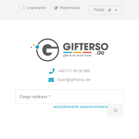
Logowanie
Rejestracja
Polski :
pl
+49 171 99 50 963
biuro@gifterso.de
wyszukiwanie zaawansowane