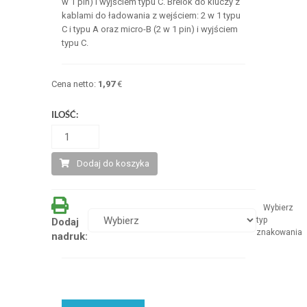
w 1 pin) i wyjściem typu C. Brelok do kluczy z
kablami do ładowania z wejściem: 2 w 1 typu
C i typu A oraz micro-B (2 w 1 pin) i wyjściem
typu C.
Cena netto:
1,97
€
ILOŚĆ:
Dodaj do koszyka
Wybierz
typ
Dodaj
znakowania
nadruk: