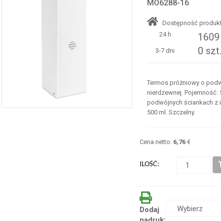
MO6288-16
Dostępność produkt
24 h
1609 
0 szt
3-7 dni
Termos próżniowy o podwó
nierdzewnej. Pojemność: 
podwójnych ściankach z iz
500 ml. Szczelny.
Cena netto:
6,76
€
ILOŚĆ:
Dodaj
nadruk: