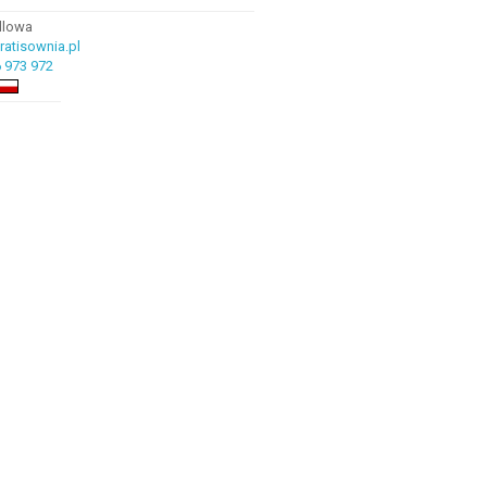
ndlowa
atisownia.pl
 973 972