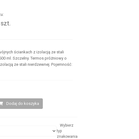
u:
szt.
.
jnych ściankach z izolacją ze stali
500 ml. Szczelny. Termos próżniowy o
olacją ze stali nierdzewnej. Pojemność:
Dodaj do koszyka
Wybierz
typ
znakowania