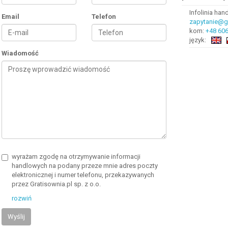
Infolinia ha
Email
Telefon
zapytanie@gr
kom:
+48 606
język:
Wiadomość
wyrażam zgodę na otrzymywanie informacji
handlowych na podany przeze mnie adres poczty
elektronicznej i numer telefonu, przekazywanych
przez Gratisownia.pl sp. z o.o.
rozwiń
Wyślij