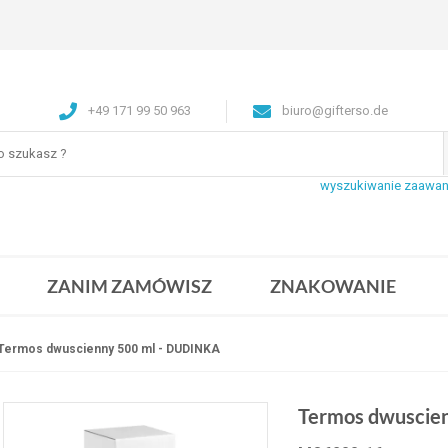
+49 171 99 50 963
biuro@gifterso.de
wyszukiwanie zaawa
ZANIM ZAMÓWISZ
ZNAKOWANIE
Termos dwuscienny 500 ml - DUDINKA
Termos dwuscie