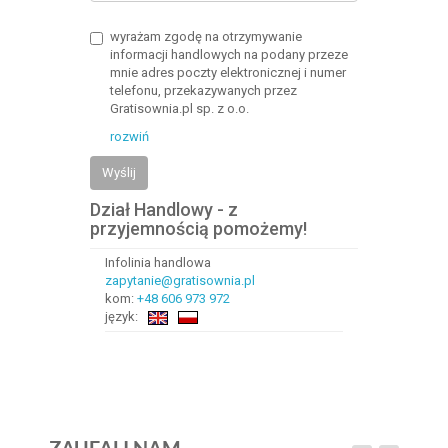
wyrażam zgodę na otrzymywanie
informacji handlowych na podany przeze
mnie adres poczty elektronicznej i numer
telefonu, przekazywanych przez
Gratisownia.pl sp. z o.o.
rozwiń
Wyślij
Dział Handlowy - z
przyjemnością pomożemy!
Infolinia handlowa
zapytanie@gratisownia.pl
kom:
+48 606 973 972
język: