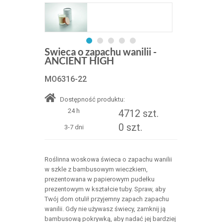
Swieca o zapachu wanilii -
ANCIENT HIGH
MO6316-22
Dostępność produktu:
24 h
4712 szt.
0 szt.
3-7 dni
Roślinna woskowa świeca o zapachu wanilii
w szkle z bambusowym wieczkiem,
prezentowana w papierowym pudełku
prezentowym w kształcie tuby. Spraw, aby
Twój dom otulił przyjemny zapach zapachu
wanilii. Gdy nie używasz świecy, zamknij ją
bambusową pokrywką, aby nadać jej bardziej