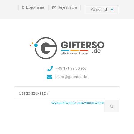
Logowanie
Rejestracja
Polski :
pl
+49 171 99 50 963
biuro@gifterso.de
wyszukiwanie zaawansowane