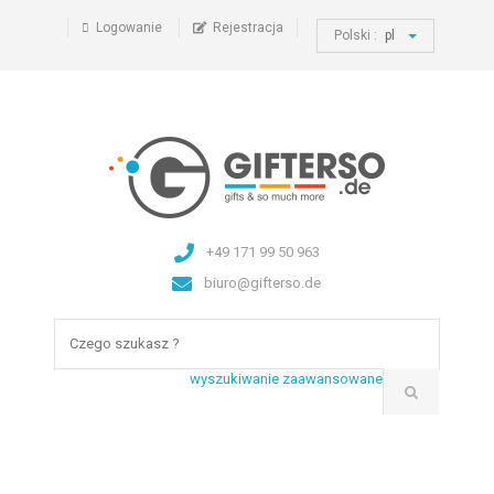
Logowanie
Rejestracja
Polski :
pl
+49 171 99 50 963
biuro@gifterso.de
wyszukiwanie zaawansowane