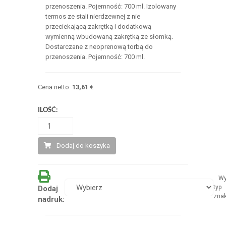
przenoszenia. Pojemność: 700 ml. Izolowany
termos ze stali nierdzewnej z nie
przeciekającą zakrętką i dodatkową
wymienną wbudowaną zakrętką ze słomką.
Dostarczane z neoprenową torbą do
przenoszenia. Pojemność: 700 ml.
Cena netto:
13,61
€
ILOŚĆ:
Dodaj do koszyka
Wy
typ
Dodaj
zna
nadruk: