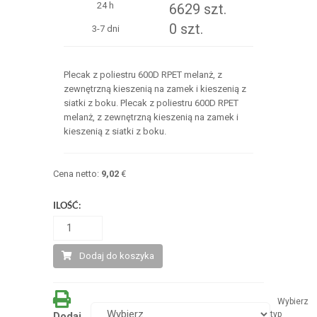
24 h
6629 szt.
0 szt.
3-7 dni
Plecak z poliestru 600D RPET melanż, z
zewnętrzną kieszenią na zamek i kieszenią z
siatki z boku. Plecak z poliestru 600D RPET
melanż, z zewnętrzną kieszenią na zamek i
kieszenią z siatki z boku.
Cena netto:
9,02
€
ILOŚĆ:
Dodaj do koszyka
Wybierz
typ
Dodaj