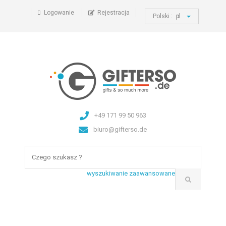
Logowanie
Rejestracja
Polski :
pl
+49 171 99 50 963
biuro@gifterso.de
wyszukiwanie zaawansowane