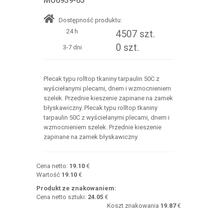
MO6939-03
Dostępność produktu:
24 h
4507 szt.
0 szt.
3-7 dni
Plecak typu rolltop tkaniny tarpaulin 50C z
wyściełanymi plecami, dnem i wzmocnieniem
szelek. Przednie kieszenie zapinane na zamek
błyskawiczny. Plecak typu rolltop tkaniny
tarpaulin 50C z wyściełanymi plecami, dnem i
wzmocnieniem szelek. Przednie kieszenie
zapinane na zamek błyskawiczny.
Cena netto:
19.10
€
Wartość
19.10
€
Produkt ze znakowaniem:
Cena netto sztuki:
24.05
€
Koszt znakowania
19.87
€