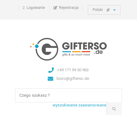
Logowanie
Rejestracja
Polski :
pl
+49 171 99 50 963
biuro@gifterso.de
wyszukiwanie zaawansowane