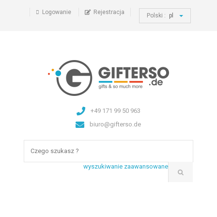
Logowanie
Rejestracja
Polski :
pl
+49 171 99 50 963
biuro@gifterso.de
wyszukiwanie zaawansowane