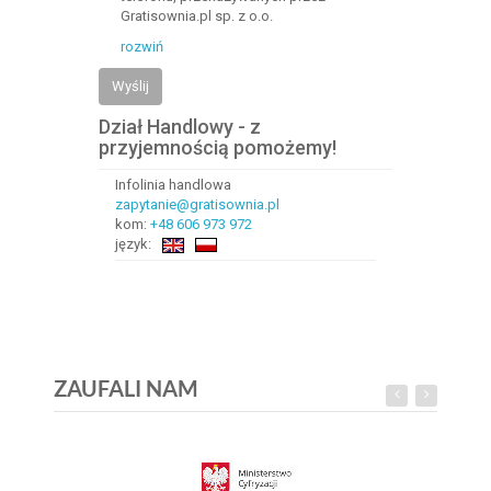
Gratisownia.pl sp. z o.o.
rozwiń
Wyślij
Dział Handlowy - z
przyjemnością pomożemy!
Infolinia handlowa
zapytanie@gratisownia.pl
kom:
+48 606 973 972
język:
ZAUFALI NAM