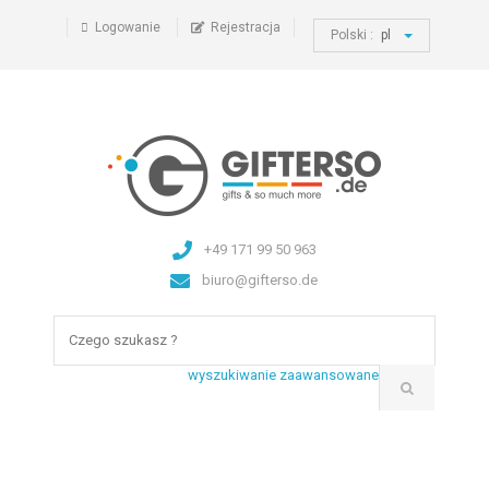
Logowanie
Rejestracja
Polski :
pl
+49 171 99 50 963
biuro@gifterso.de
wyszukiwanie zaawansowane