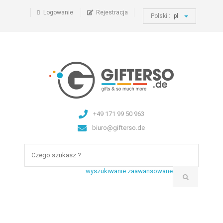
Logowanie
Rejestracja
Polski :
pl
+49 171 99 50 963
biuro@gifterso.de
wyszukiwanie zaawansowane