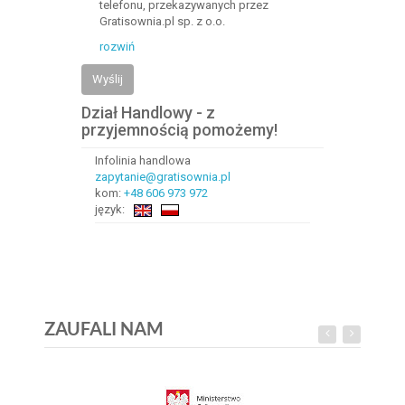
telefonu, przekazywanych przez
Gratisownia.pl sp. z o.o.
rozwiń
Wyślij
Dział Handlowy - z
przyjemnością pomożemy!
Infolinia handlowa
zapytanie@gratisownia.pl
kom:
+48 606 973 972
język:
ZAUFALI NAM