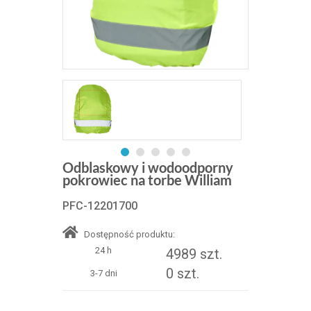
Odblaskowy i wodoodporny
pokrowiec na torbe William
PFC-12201700
Dostępność produktu:
24 h
4989 szt.
0 szt.
3-7 dni