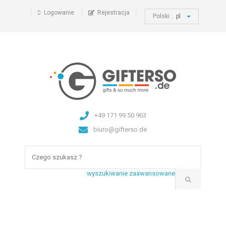
Logowanie
Rejestracja
Polski :
pl
+49 171 99 50 963
biuro@gifterso.de
wyszukiwanie zaawansowane