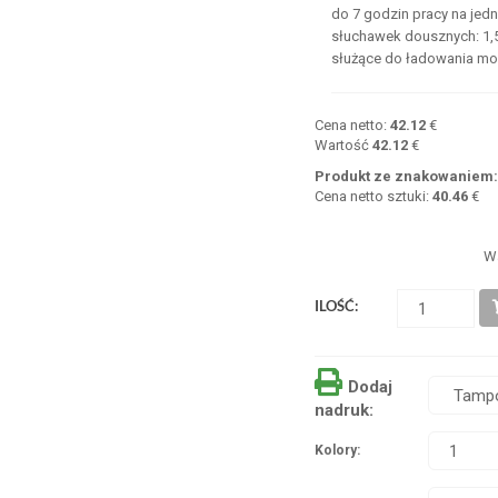
do 7 godzin pracy na jed
słuchawek dousznych: 1,5
służące do ładowania mo
Cena netto:
42.12
€
Wartość
42.12
€
Produkt ze znakowaniem
Cena netto sztuki:
40.46
€
W
ILOŚĆ:
Dodaj
nadruk:
Kolory: