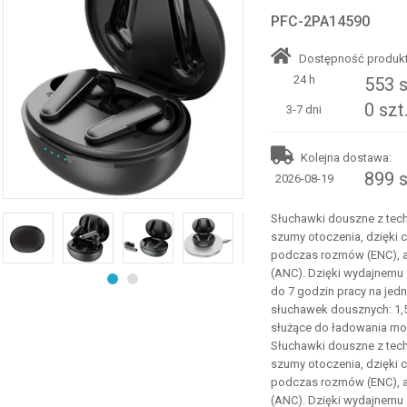
PFC-2PA14590
Dostępność produkt
24 h
553 s
0 szt
3-7 dni
Kolejna dostawa:
899 s
2026-08-19
Słuchawki douszne z tech
szumy otoczenia, dzięki 
podczas rozmów (ENC), 
(ANC). Dzięki wydajnemu
do 7 godzin pracy na jed
słuchawek dousznych: 1,5
służące do ładowania mo
Słuchawki douszne z tech
szumy otoczenia, dzięki 
podczas rozmów (ENC), 
(ANC). Dzięki wydajnemu