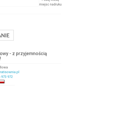
miejsc nadruku
NIE
lowy - z przyjemnością
!
ndlowa
atisownia.pl
 973 972