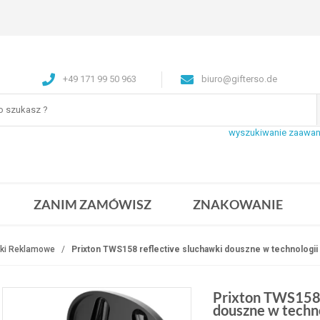
+49 171 99 50 963
biuro@gifterso.de
wyszukiwanie zaawa
ZANIM ZAMÓWISZ
ZNAKOWANIE
ki Reklamowe
Prixton TWS158 reflective sluchawki douszne w technologii
Prixton TWS158 
douszne w techn