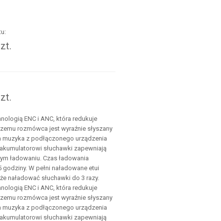
u:
zt.
.
zt.
nologią ENC i ANC, która redukuje
czemu rozmówca jest wyraźnie słyszany
a muzyka z podłączonego urządzenia
 akumulatorowi słuchawki zapewniają
nym ładowaniu. Czas ładowania
 godziny. W pełni naładowane etui
że naładować słuchawki do 3 razy.
nologią ENC i ANC, która redukuje
czemu rozmówca jest wyraźnie słyszany
a muzyka z podłączonego urządzenia
 akumulatorowi słuchawki zapewniają