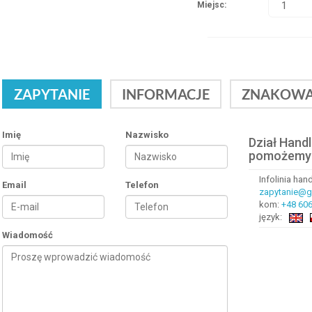
Miejsc:
ZAPYTANIE
INFORMACJE
ZNAKOWA
Imię
Nazwisko
Dział Hand
pomożemy
Infolinia ha
Email
Telefon
zapytanie@gr
kom:
+48 606
język:
Wiadomość