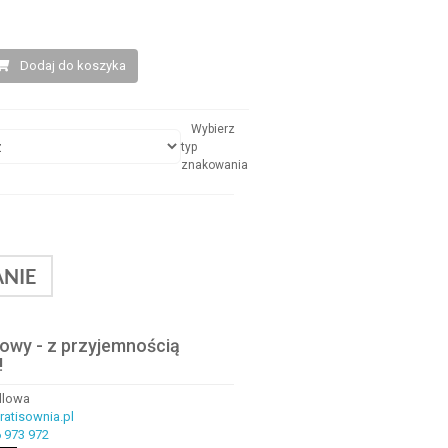
Dodaj do koszyka
Wybierz
typ
znakowania
NIE
lowy - z przyjemnością
!
ndlowa
atisownia.pl
 973 972