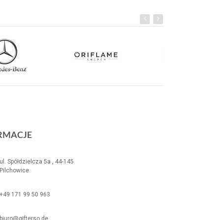
RMACJE
ul. Spółdzielcza 5a , 44-145
Pilchowice
+49 171 99 50 963
biuro@gifterso.de