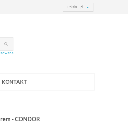
Polski :
pl
nsowane
KONTAKT
pturem - CONDOR