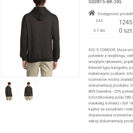
S03815-BK-3XL
Dostępność produkt
24 h
1245 
0 szt
3-7 dni
SOL'S CONDOR, bluza uni
poliester z recyklingu, ce
wszytymi rękawami, prążk
Kieszeń typu kangurka, po
metalowymi oczkami. Inf
rozmiarów można znaleźć 
dokumentacji produktu. S
80% bawełna - 20% polieste
Szczotkowany polar 280 
mankiety, kołnierz i dół 
kaptur ze sznurkiem i me
dopasowania rozmiarów m
sekcji dokumentacji prod