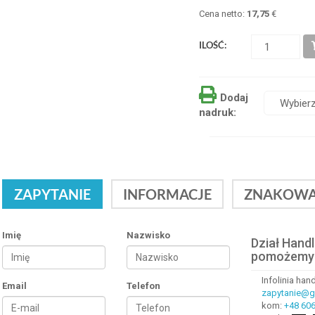
Cena netto:
17,75
€
ILOŚĆ:
Dodaj
nadruk:
ZAPYTANIE
INFORMACJE
ZNAKOWA
Imię
Nazwisko
Dział Hand
pomożemy
Infolinia ha
Email
Telefon
zapytanie@gr
kom:
+48 606