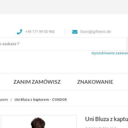
+49 171 99 50 963
biuro@gifterso.de
wyszukiwanie zaawa
ZANIM ZAMÓWISZ
ZNAKOWANIE
turem
Uni Bluza z kapturem - CONDOR
Uni Bluza z ka