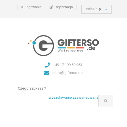
Logowanie
Rejestracja
Polski :
pl
+49 171 99 50 963
biuro@gifterso.de
wyszukiwanie zaawansowane