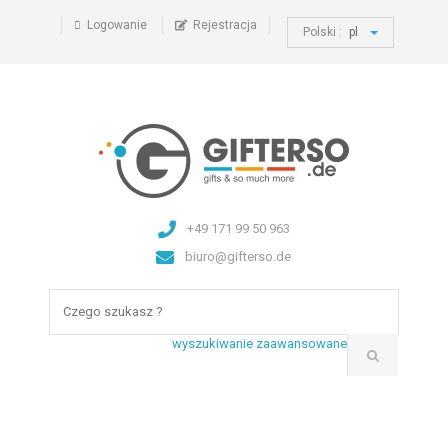
Logowanie
Rejestracja
Polski :
pl
+49 171 99 50 963
biuro@gifterso.de
wyszukiwanie zaawansowane