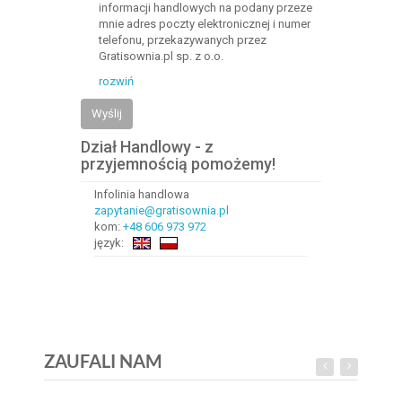
informacji handlowych na podany przeze
mnie adres poczty elektronicznej i numer
telefonu, przekazywanych przez
Gratisownia.pl sp. z o.o.
rozwiń
Wyślij
Dział Handlowy - z
przyjemnością pomożemy!
Infolinia handlowa
zapytanie@gratisownia.pl
kom:
+48 606 973 972
język:
ZAUFALI NAM