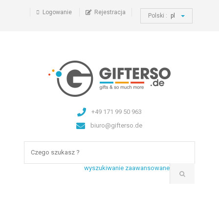
Logowanie
Rejestracja
Polski :
pl
+49 171 99 50 963
biuro@gifterso.de
wyszukiwanie zaawansowane