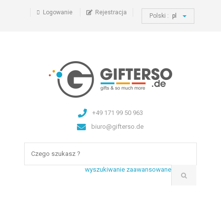
Logowanie
Rejestracja
Polski :
pl
+49 171 99 50 963
biuro@gifterso.de
wyszukiwanie zaawansowane