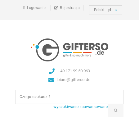
Logowanie
Rejestracja
Polski :
pl
+49 171 99 50 963
biuro@gifterso.de
wyszukiwanie zaawansowane