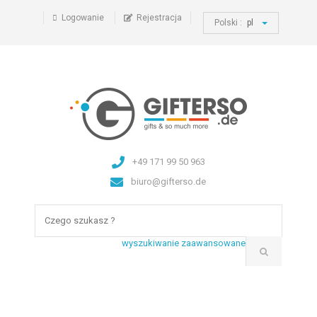
Logowanie
Rejestracja
Polski :
pl
+49 171 99 50 963
biuro@gifterso.de
wyszukiwanie zaawansowane