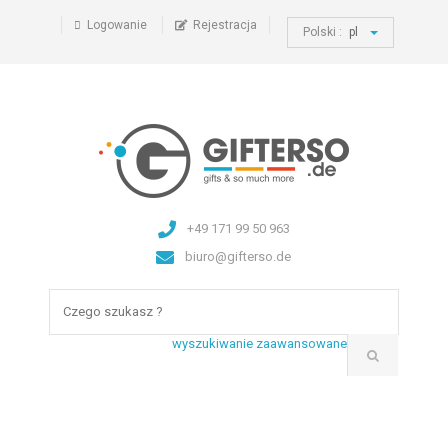
Logowanie
Rejestracja
Polski :
pl
+49 171 99 50 963
biuro@gifterso.de
wyszukiwanie zaawansowane