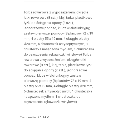
Torba rowerowa z wyposażeniem: okrągłe
łatki rowerowe (8 szt.), klej, tarka, plastikowe
łyżki do ściągania opony (2 szt.),
jednorazowe ponczo, klucz wielofunkcyjny,
zestaw pierwszej pomocy (8 plastrów 72 x 19
mm, 4 plastry 55 x 19 mm, 4 okrągłe plastry
Ø20 mm, 6 chusteczek antyseptycznych, 1
chusteczka nasączona mydłem, 1 chusteczka
do czyszczenia, rękawiczki winylowe) Torba
rowerowa z wyposażeniem: okrągłe łatki
rowerowe (8 szt.), klej, tarka, plastikowe łyżki
do ściągania opony (2 szt.), jednorazowe
ponczo, klucz wielofunkcyjny, zestaw
pierwszej pomocy (8 plastrów 72 x 19 mm, 4
plastry 55 x 19 mm, 4 okrągłe plastry Ø20 mm,
6 chusteczek antyseptycznych, 1 chusteczka
nasączona mydłem, 1 chusteczka do
czyszczenia, rękawiczki winylowe)
Cena netto:
10,34
€