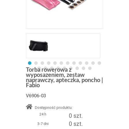
Torba rowerowa z
wyposazeniem, zestaw
naprawczy, apteczka, poncho |
Fabio
V6906-03
Dostępność produktu:
24 h
0 szt.
0 szt.
3-7 dni