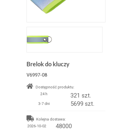
Brelok do kluczy
V6997-08
Dostępność produktu:
24 h
321 szt.
5699 szt.
3-7 dni
Kolejna dostawa:
48000
2026-10-02