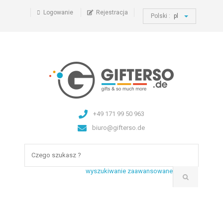
Logowanie
Rejestracja
Polski :
pl
+49 171 99 50 963
biuro@gifterso.de
wyszukiwanie zaawansowane