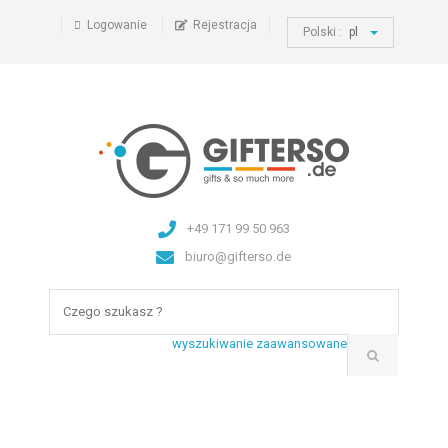
Logowanie
Rejestracja
Polski :
pl
+49 171 99 50 963
biuro@gifterso.de
wyszukiwanie zaawansowane