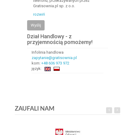
telefonu, przekazywanych przez
Gratisownia.pl sp. z o.o.
rozwiń
Wyślij
Dział Handlowy - z
przyjemnością pomożemy!
Infolinia handlowa
zapytanie@gratisownia.pl
kom:
+48 606 973 972
język:
ZAUFALI NAM