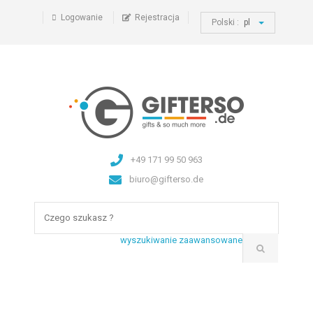
Logowanie
Rejestracja
Polski :
pl
+49 171 99 50 963
biuro@gifterso.de
wyszukiwanie zaawansowane