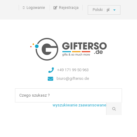
Logowanie
Rejestracja
Polski :
pl
+49 171 99 50 963
biuro@gifterso.de
wyszukiwanie zaawansowane