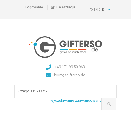
Logowanie
Rejestracja
Polski :
pl
+49 171 99 50 963
biuro@gifterso.de
wyszukiwanie zaawansowane