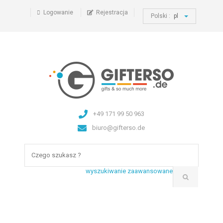
Logowanie
Rejestracja
Polski :
pl
+49 171 99 50 963
biuro@gifterso.de
wyszukiwanie zaawansowane