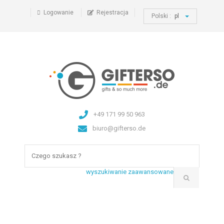
Logowanie
Rejestracja
Polski :
pl
+49 171 99 50 963
biuro@gifterso.de
wyszukiwanie zaawansowane