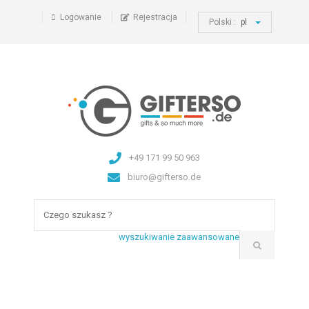
Logowanie
Rejestracja
Polski :
pl
+49 171 99 50 963
biuro@gifterso.de
wyszukiwanie zaawansowane