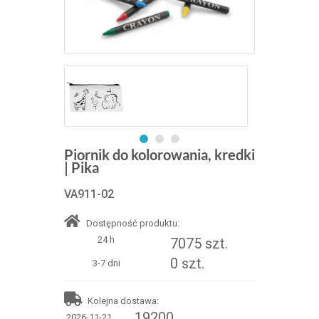
Piornik do kolorowania, kredki
| Pika
VA911-02
Dostępność produktu:
24 h
7075 szt.
0 szt.
3-7 dni
Kolejna dostawa:
19200
2026-11-21