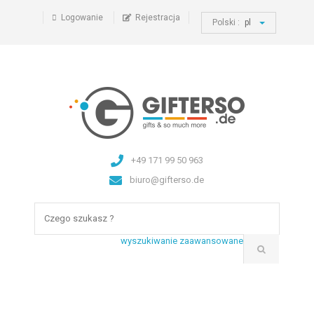
Logowanie
Rejestracja
Polski :
pl
+49 171 99 50 963
biuro@gifterso.de
wyszukiwanie zaawansowane