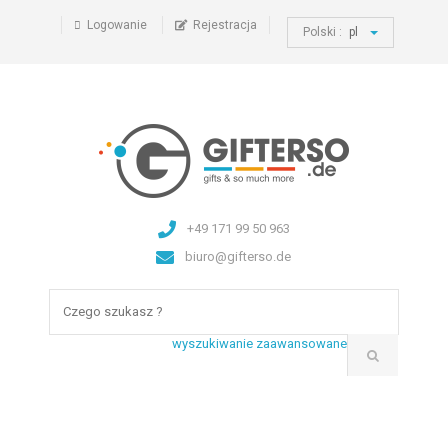
Logowanie
Rejestracja
Polski :
pl
+49 171 99 50 963
biuro@gifterso.de
wyszukiwanie zaawansowane