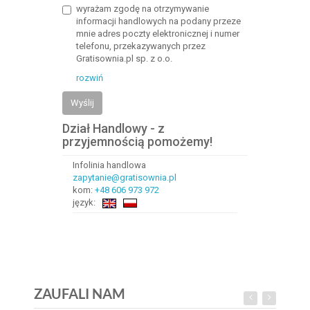
wyrażam zgodę na otrzymywanie
informacji handlowych na podany przeze
mnie adres poczty elektronicznej i numer
telefonu, przekazywanych przez
Gratisownia.pl sp. z o.o.
rozwiń
Wyślij
Dział Handlowy - z
przyjemnością pomożemy!
Infolinia handlowa
zapytanie@gratisownia.pl
kom:
+48 606 973 972
język:
ZAUFALI NAM