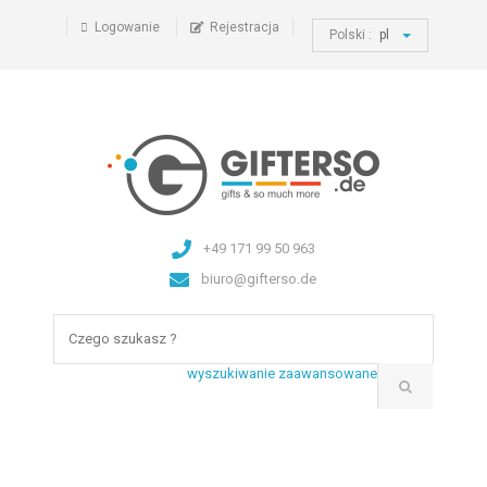
Logowanie
Rejestracja
Polski :
pl
+49 171 99 50 963
biuro@gifterso.de
wyszukiwanie zaawansowane