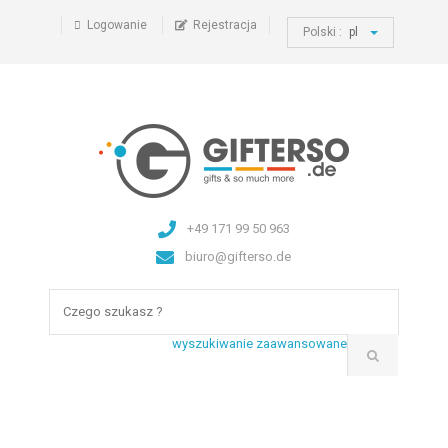
Logowanie
Rejestracja
Polski :
pl
+49 171 99 50 963
biuro@gifterso.de
wyszukiwanie zaawansowane