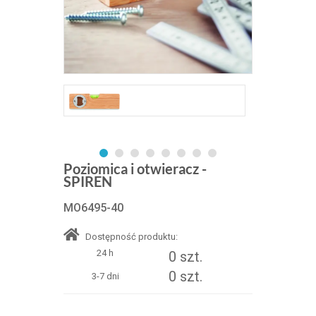
Poziomica i otwieracz -
SPIREN
MO6495-40
Dostępność produktu:
24 h
0 szt.
0 szt.
3-7 dni