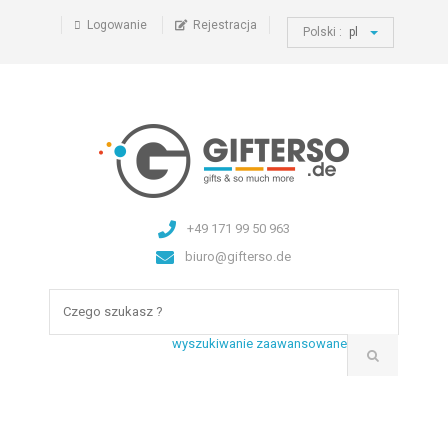
Logowanie
Rejestracja
Polski :
pl
+49 171 99 50 963
biuro@gifterso.de
wyszukiwanie zaawansowane