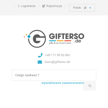
Logowanie
Rejestracja
Polski :
pl
+49 171 99 50 963
biuro@gifterso.de
wyszukiwanie zaawansowane