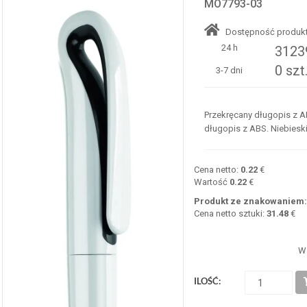
MO7793-03
Dostępność produkt
24 h
31239
0 szt
3-7 dni
Przekręcany długopis z A
długopis z ABS. Niebiesk
Cena netto:
0.22
€
Wartość
0.22
€
Produkt ze znakowaniem
Cena netto sztuki:
31.48
€
W
ILOŚĆ: