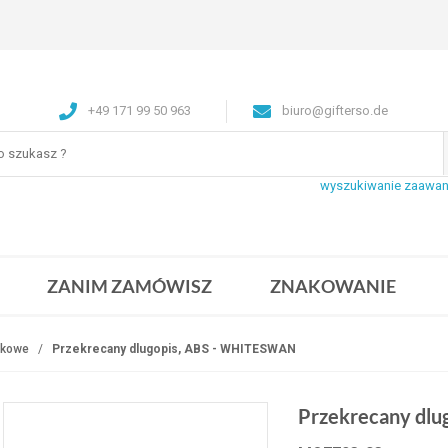
+49 171 99 50 963
biuro@gifterso.de
wyszukiwanie zaawa
ZANIM ZAMÓWISZ
ZNAKOWANIE
ikowe
Przekrecany dlugopis, ABS - WHITESWAN
Przekrecany dl