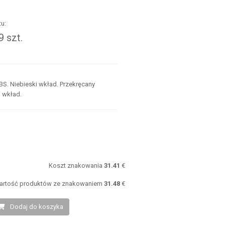
u:
 szt.
.
BS. Niebieski wkład. Przekręcany
i wkład.
:
Koszt znakowania
31.41
€
artość produktów ze znakowaniem
31.48
€
Dodaj do koszyka