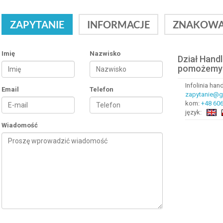
ZAPYTANIE
INFORMACJE
ZNAKOWA
Imię
Nazwisko
Dział Hand
pomożemy
Infolinia ha
Email
Telefon
zapytanie@gr
kom:
+48 606
język:
Wiadomość