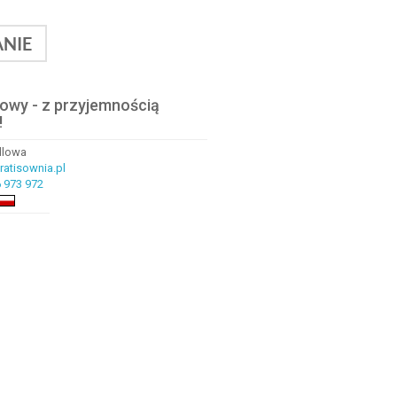
NIE
lowy - z przyjemnością
!
ndlowa
atisownia.pl
 973 972