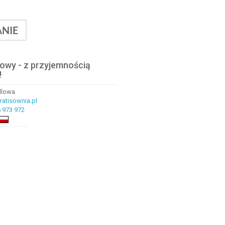
NIE
lowy - z przyjemnością
!
ndlowa
atisownia.pl
 973 972