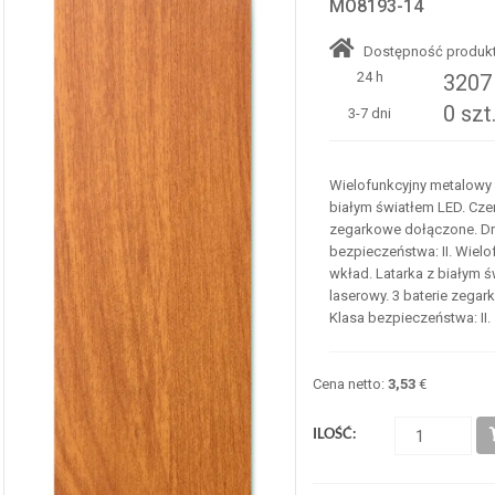
MO8193-14
Dostępność produkt
24 h
3207 
0 szt
3-7 dni
Wielofunkcyjny metalowy 
białym światłem LED. Cze
zegarkowe dołączone. Dr
bezpieczeństwa: II. Wielo
wkład. Latarka z białym 
laserowy. 3 baterie zega
Klasa bezpieczeństwa: II.
Cena netto:
3,53
€
ILOŚĆ: