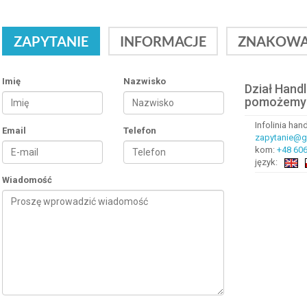
ZAPYTANIE
INFORMACJE
ZNAKOWA
Imię
Nazwisko
Dział Hand
pomożemy
Infolinia ha
Email
Telefon
zapytanie@gr
kom:
+48 606
język:
Wiadomość