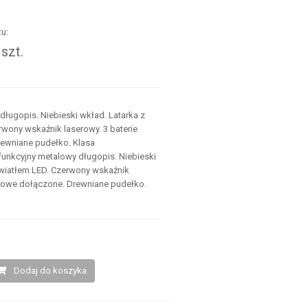
u:
szt.
.
długopis. Niebieski wkład. Latarka z
rwony wskaźnik laserowy. 3 baterie
ewniane pudełko. Klasa
funkcyjny metalowy długopis. Niebieski
światłem LED. Czerwony wskaźnik
rkowe dołączone. Drewniane pudełko.
Dodaj do koszyka