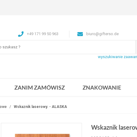
+49 171 99 50 963
biuro@gifterso.de
wyszukiwanie zaawa
ZANIM ZAMÓWISZ
ZNAKOWANIE
rowe
Wskaznik laserowy. - ALASKA
Wskaznik lasero