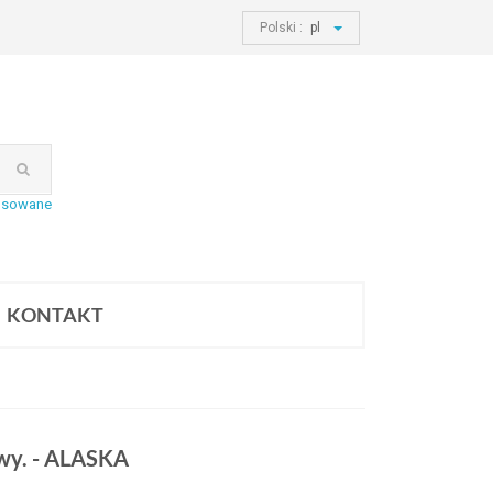
Polski :
pl
nsowane
KONTAKT
wy. - ALASKA