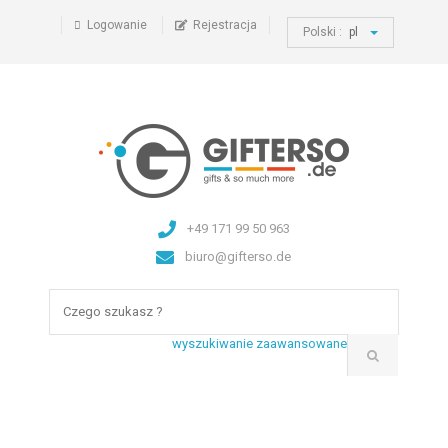
Logowanie
Rejestracja
Polski :
pl
+49 171 99 50 963
biuro@gifterso.de
wyszukiwanie zaawansowane