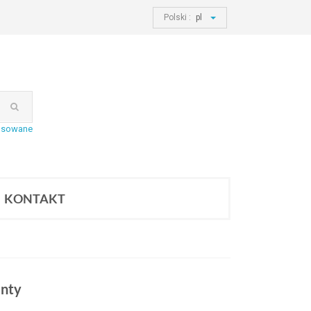
Polski :
pl
nsowane
KONTAKT
enty