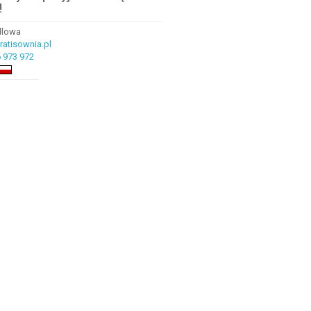
!
ndlowa
atisownia.pl
 973 972