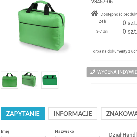
V8457-06
Dostępność produkt
24 h
0 szt
0 szt
3-7 dni
Torba na dokumenty z uc
WYCENA INDYWI
ZAPYTANIE
INFORMACJE
ZNAKOWA
Imię
Nazwisko
Dział Hand