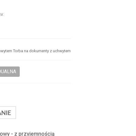
u:
.
.
hwytem Torba na dokumenty z uchwytem
DUALNA
NIE
lowy - z przyjemnością