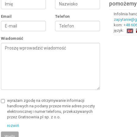
pomożemy
Infolinia ha
Email
Telefon
zapytanie@gr
kom:
+48 606
język:
Wiadomość
wyrażam zgodę na otrzymywanie informacji
handlowych na podany przeze mnie adres poczty
elektronicznej i numer telefonu, przekazywanych
przez Gratisownia.pl sp. z o.o.
rozwiń
Wyślij