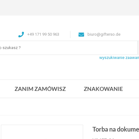
+49 171 99 50 963
biuro@gifterso.de
wyszukiwanie zaawa
ZANIM ZAMÓWISZ
ZNAKOWANIE
Torba na dokum